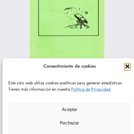
LEO n.º 17 – Sep y oct 1993
Consentimiento de cookies
Páginas:
1
2
3
4
5
6
7
8
9
10
11
12
13
14
Este sitio web utiliza
cookies
analíticas para generar estadísticas.
15
Tienes más información en nuestra
Política de Privacidad
.
Aceptar
Facebook
Instagram
YouTube
Feed RSS
POLÍTICA DE PRIVACIDAD
Rechazar