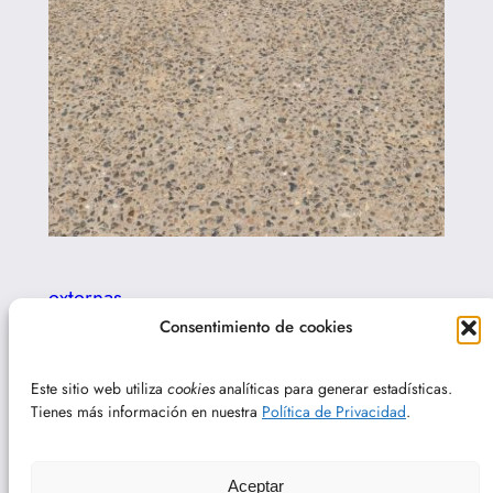
externas
Consentimiento de cookies
Siguiente:
El cielo
←
Anterior:
Observación
estrellado, por
nocturna en Jabares de los
Este sitio web utiliza
cookies
analíticas para generar estadísticas.
Xuasús González
Oteros (3/7/2026)
Tienes más información en nuestra
Política de Privacidad
.
→
Aceptar