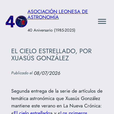
Saltar
ASOCIACIÓN LEONESA DE
al
ASTRONOMÍA
contenido
40 Aniversario (1985-2025)
EL CIELO ESTRELLADO, POR
XUASÚS GONZÁLEZ
08/07/2026
Publicado el
Segunda entrega de la serie de artículos de
temática astronómica que Xuasús González
mantiene este verano en La Nueva Crónica:
«
El cielo estrellado
» y «
Los primeros