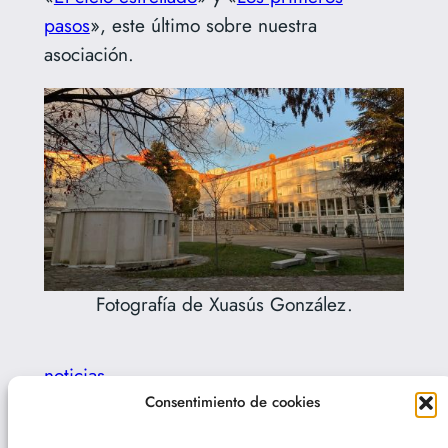
pasos
», este último sobre nuestra
asociación.
Fotografía de Xuasús González.
noticias
Consentimiento de cookies
←
Anterior:
Siguiente:
Observación
Observación solar en
nocturna en Santa Lucía