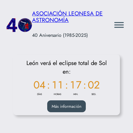
Saltar
ASOCIACIÓN LEONESA DE
al
ASTRONOMÍA
contenido
40 Aniversario (1985-2025)
León verá el eclipse total de Sol
en:
04
:
11
:
17
:
01
DÍAS
HORAS
MIN.
SEG.
Más información