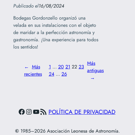
Publicado el
16/08/2024
Bodegas Gordonzello organizó una
velada en sus instalaciones con el objeto
de maridar a la perfección astronomía y
gastronomía. ¡Una experiencia para todos
los sentidos!
Más
←
Más
1
…
20
21
22
23
antiguas
recientes
24
…
26
→
Facebook
Instagram
YouTube
Feed RSS
POLÍTICA DE PRIVACIDAD
©
1985–2026 Asociación Leonesa de Astronomía.