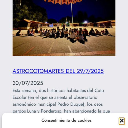
ASTROCOTOMARTES DEL 29/7/2025
30/07/2025
Esta semana, dos históricos habitantes del Coto
Escolar (en el que se asienta el observatorio
astronómico municipal Pedro Duque), los osos
pardos Luna y Ponderoso, han abandonado la que
fue su casa durante más de tres décadas para
Consentimiento de cookies
instalarse en Alemania. Pero otros dos históricos del