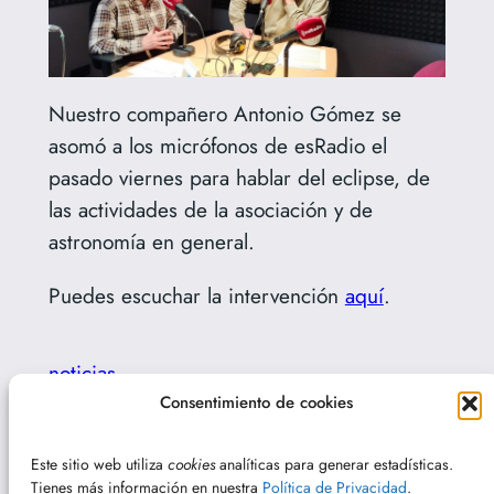
Nuestro compañero Antonio Gómez se
asomó a los micrófonos de esRadio el
pasado viernes para hablar del eclipse, de
las actividades de la asociación y de
astronomía en general.
Puedes escuchar la intervención
aquí
.
noticias
Consentimiento de cookies
←
Anterior:
Siguiente:
Viendo el
Alineación planetaria
Sol en el parque de las
Este sitio web utiliza
cookies
analíticas para generar estadísticas.
del 28 de febrero de
Tierras Leonesas
→
Tienes más información en nuestra
Política de Privacidad
.