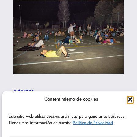
externas
Consentimiento de cookies
←
Anterior:
Siguiente:
Actividad en
Viernes, 9 de
Torrebarrio el 10 de agosto
Este sitio web utiliza
cookies
analíticas para generar estadísticas.
agosto de 2024
de 2024
→
Tienes más información en nuestra
Política de Privacidad
.